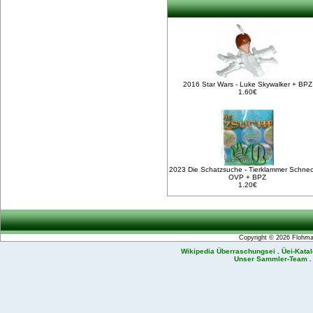
2016 Star Wars - Luke Skywalker + BPZ
1.60€
2023 Die Schatzsuche - Tierklammer Schnec
OVP + BPZ
1.20€
Copyright © 2026
Flohmar
Wikipedia Überraschungsei
.
Üei-Kata
Unser Sammler-Team