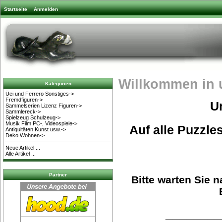
Startseite
Anmelden
Willkommen in 
Kategorien
Üei und Ferrero Sonstiges->
Fremdfiguren->
U
Sammelserien Lizenz Figuren->
Sammlereck->
Spielzeug Schulzeug->
Musik Film PC-, Videospiele->
Auf alle Puzzle
Antiquitäten Kunst usw.->
Deko Wohnen->
Neue Artikel ...
Alle Artikel ...
Partner
Bitte warten Sie 
________