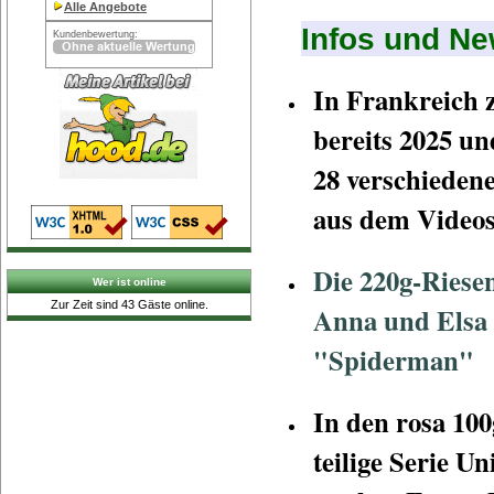
Alle Angebote
Infos und N
Kundenbewertung:
In Frankreich z
bereits 2025 un
28 verschieden
aus dem Videos
Die 220g-Riesen
Wer ist online
Zur Zeit sind 43 Gäste online.
Anna und Elsa v
"Spiderman"
In den rosa 100
teilige Serie U